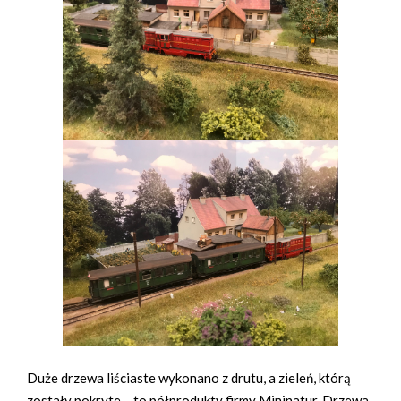
Duże drzewa liściaste wykonano z drutu, a zieleń, którą
zostały pokryte – to półprodukty firmy Mininatur. Drzewa