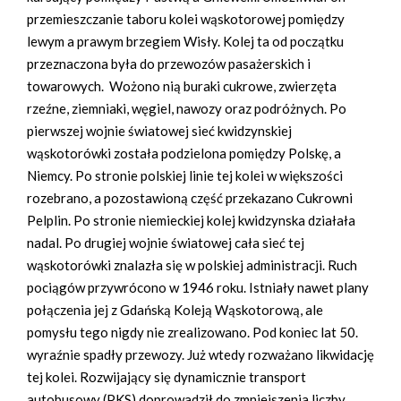
przemieszczanie taboru kolei wąskotorowej pomiędzy
lewym a prawym brzegiem Wisły. Kolej ta od początku
przeznaczona była do przewozów pasażerskich i
towarowych. Wożono nią buraki cukrowe, zwierzęta
rzeźne, ziemniaki, węgiel, nawozy oraz podróżnych. Po
pierwszej wojnie światowej sieć kwidzynskiej
wąskotorówki została podzielona pomiędzy Polskę, a
Niemcy. Po stronie polskiej linie tej kolei w większości
rozebrano, a pozostawioną część przekazano Cukrowni
Pelplin. Po stronie niemieckiej kolej kwidzynska działała
nadal. Po drugiej wojnie światowej cała sieć tej
wąskotorówki znalazła się w polskiej administracji. Ruch
pociągów przywrócono w 1946 roku. Istniały nawet plany
połączenia jej z Gdańską Koleją Wąskotorową, ale
pomysłu tego nigdy nie zrealizowano. Pod koniec lat 50.
wyraźnie spadły przewozy. Już wtedy rozważano likwidację
tej kolei. Rozwijający się dynamicznie transport
autobusowy (PKS) doprowadził do zmniejszenia liczby