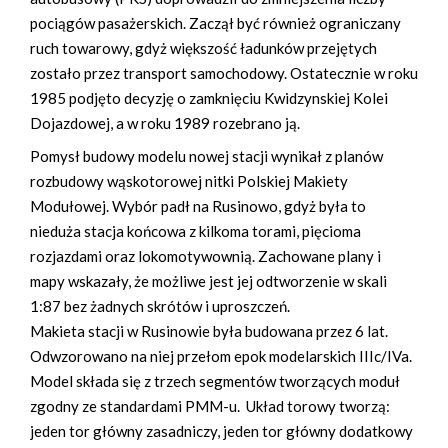
pociągów pasażerskich. Zaczął być również ograniczany
ruch towarowy, gdyż większość ładunków przejętych
zostało przez transport samochodowy. Ostatecznie w roku
1985 podjęto decyzję o zamknięciu Kwidzynskiej Kolei
Dojazdowej, a w roku 1989 rozebrano ją.
Pomysł budowy modelu nowej stacji wynikał z planów
rozbudowy wąskotorowej nitki Polskiej Makiety
Modułowej. Wybór padł na Rusinowo, gdyż była to
nieduża stacja końcowa z kilkoma torami, pięcioma
rozjazdami oraz lokomotywownią. Zachowane plany i
mapy wskazały, że możliwe jest jej odtworzenie w skali
1:87 bez żadnych skrótów i uproszczeń.
Makieta stacji w Rusinowie była budowana przez 6 lat.
Odwzorowano na niej przełom epok modelarskich IIIc/IVa.
Model składa się z trzech segmentów tworzących moduł
zgodny ze standardami PMM-u. Układ torowy tworzą:
jeden tor główny zasadniczy, jeden tor główny dodatkowy