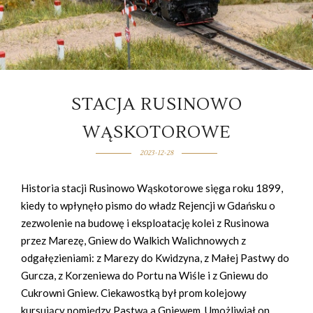
STACJA RUSINOWO
WĄSKOTOROWE
2023-12-28
Historia stacji Rusinowo Wąskotorowe sięga roku 1899,
kiedy to wpłynęło pismo do władz Rejencji w Gdańsku o
zezwolenie na budowę i eksploatację kolei z Rusinowa
przez Marezę, Gniew do Walkich Walichnowych z
odgałęzieniami: z Marezy do Kwidzyna, z Małej Pastwy do
Gurcza, z Korzeniewa do Portu na Wiśle i z Gniewu do
Cukrowni Gniew. Ciekawostką był prom kolejowy
kursujący pomiędzy Pastwą a Gniewem. Umożliwiał on