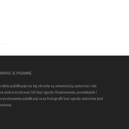
ORMACJE PRAWNE
stkie publikacje na tej stronie są własnością autorów i nie
a wykorzystywać ich bez zgody. Kopiowanie, powielanie i
rzystywanie publikacji oraz fotografii bez zgody autorów jest
onione.