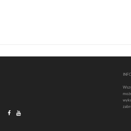
INF
Wszy
możn
wyko
zabr