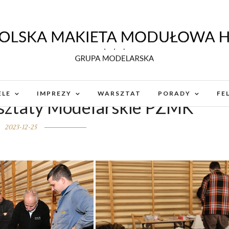
LE
IMPREZY
WARSZTAT
PORADY
FE
sztaty Modelarskie PZMK
2023-12-25